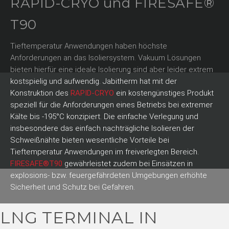
RAPID-CRYO und FIRESAFE®
T90
Tieftemperatur Anwendungen haben höchste
Anforderungen an das Isoliersystem. Vakuum Lösungen
bieten hierfür eine ideale Isolierung sind aber leider extrem
kostspielig und aufwendig. Jabitherm hat mit der
Konstruktion des
RAPID-CRYO
ein kostengünstiges Produkt
speziell für die Anforderungen eines Betriebs bei extremer
Kälte bis -195°C konzipiert. Die einfache Verlegung und
insbesondere das einfach nachträgliche Isolieren der
Schweißnähte bieten wesentliche Vorteile bei
Tieftemperatur Anwendungen im freiverlegten Bereich.
FIRESAFE®T90
gewährleistet zudem bei Einsätzen in
explosions- bzw. feuergefährdeten Umgebungen erhöhte
Sicherheit und Schutz bei Gefahren.
LNG TERMINAL IN