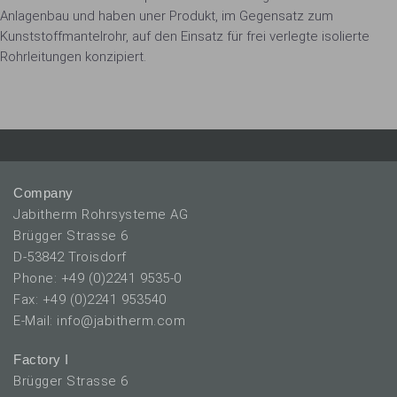
Anlagenbau und haben uner Produkt, im Gegensatz zum
Kunststoffmantelrohr, auf den Einsatz für frei verlegte isolierte
Rohrleitungen konzipiert.
Company
Jabitherm Rohrsysteme AG
Brügger Strasse 6
D-53842 Troisdorf
Phone: +49 (0)2241 9535-0
Fax: +49 (0)2241 953540
E-Mail: info@jabitherm.com
Factory I
Brügger Strasse 6