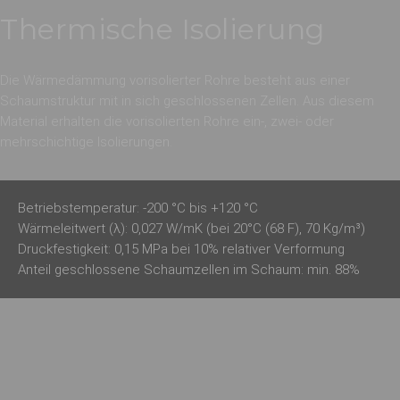
Thermische Isolierung
Die Wärmedämmung vorisolierter Rohre besteht aus einer
Schaumstruktur mit in sich geschlossenen Zellen. Aus diesem
Material erhalten die vorisolierten Rohre ein-, zwei- oder
mehrschichtige Isolierungen.
Betriebstemperatur: -200 °C bis +120 °C
Wärmeleitwert (λ): 0,027 W/mK (bei 20°C (68 F), 70 Kg/m³)
Druckfestigkeit: 0,15 MPa bei 10% relativer Verformung
Anteil geschlossene Schaumzellen im Schaum: min. 88%