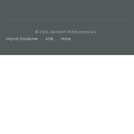
© 2026 Jabitherm Rohrsysteme AG
Imprint/Disclaimer
AGB
Home